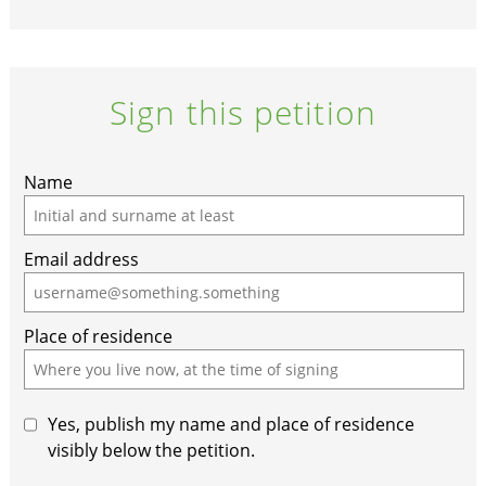
Sign this petition
If
Name
you
are
Email address
a
human,
ignore
Place of residence
this
field
Yes, publish my name and place of residence
visibly below the petition.