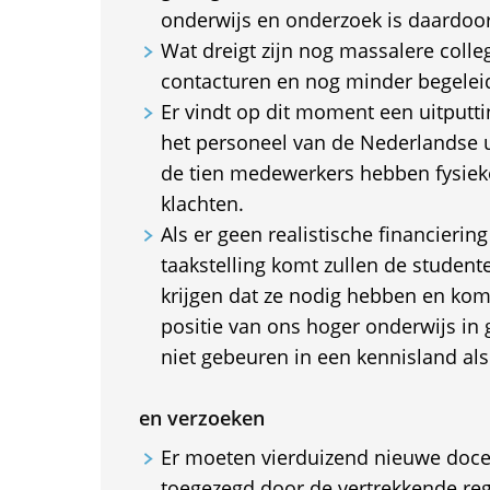
onderwijs en onderzoek is daardoor 
Wat dreigt zijn nog massalere coll
contacturen en nog minder begeleid
Er vindt op dit moment een uitputti
het personeel van de Nederlandse u
de tien medewerkers hebben fysiek
klachten.
Als er geen realistische financierin
taakstelling komt zullen de student
krijgen dat ze nodig hebben en kom
positie van ons hoger onderwijs in 
niet gebeuren in een kennisland al
en verzoeken
Er moeten vierduizend nieuwe docen
toegezegd door de vertrekkende reg