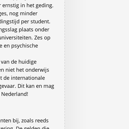
ernstig in het geding.
eges, nog minder
ingstijd per student.
ngsslag plaats onder
niversiteiten. Zes op
e en psychische
g van de huidige
en niet het onderwijs
t de internationale
gevaar. Dit kan en mag
s Nederland!
ten bij, zoals reeds
ering. De gelden die