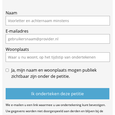
If
Naam
you
are
E-mailadres
a
human,
ignore
Woonplaats
this
field
Ja, mijn naam en woonplaats mogen publiek
zichtbaar zijn onder de petitie.
We e-mailen u een link waarmee u uw ondertekening kunt bevestigen.
Uw gegevens worden niet doorgespeeld aan derden en blijven bij de