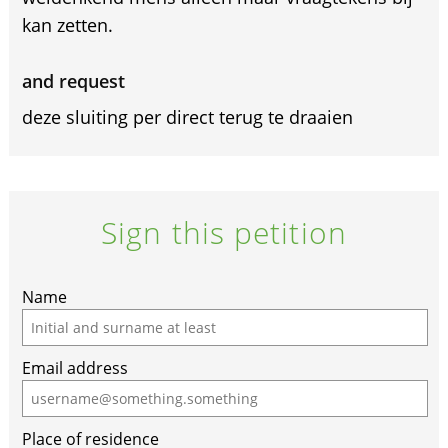
kan zetten.
and request
deze sluiting per direct terug te draaien
Sign this petition
If
Name
you
are
Email address
a
human,
ignore
Place of residence
this