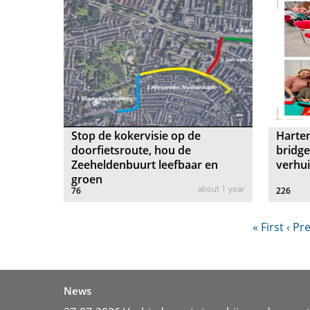
Stop de kokervisie op de
Harten
doorfietsroute, hou de
bridge
Zeeheldenbuurt leefbaar en
verhu
groen
about 1 year
76
226
« First
‹ Pr
News