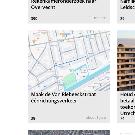
Rekenkameronderzoek naar
Kamil
Overvecht
Leidsc
11 months
390
29
Maak de Van Riebeeckstraat
Houd 
éénrichtingsverkeer
betaa
toeko
Utrec
about 1 year
38
74