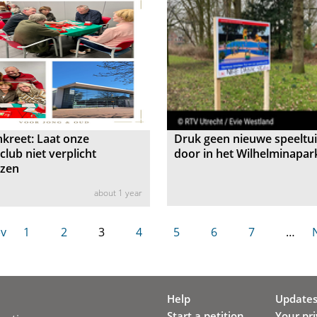
kreet: Laat onze
Druk geen nieuwe speeltui
club niet verplicht
door in het Wilhelminapar
izen
about 1 year
ev
1
2
3
4
5
6
7
…
N
Help
Update
Start a petition
Your pr