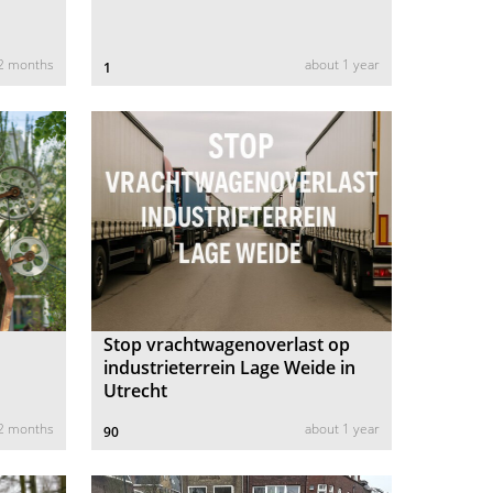
2 months
about 1 year
1
Stop vrachtwagenoverlast op
industrieterrein Lage Weide in
Utrecht
 2 months
about 1 year
90