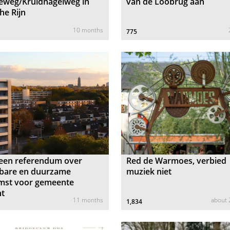
leweg/Kruidnagelweg in
van de Loobrug aan
he Rijn
10 months
775
een referendum over
Red de Warmoes, verbied
lbare en duurzame
muziek niet
mst voor gemeente
ht
11 months
about
1,834