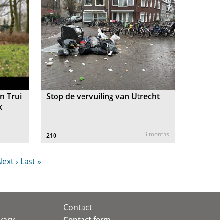
n Trui
Stop de vervuiling van Utrecht
k
3 months
210
ext ›
Last »
Contact
s
ivacy
Contact form