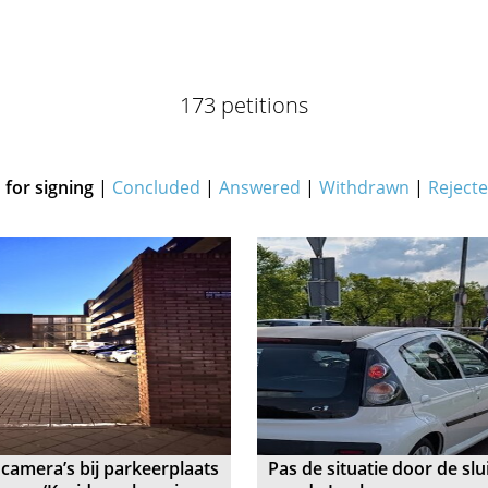
173 petitions
for signing
|
Concluded
|
Answered
|
Withdrawn
|
Reject
 camera’s bij parkeerplaats
Pas de situatie door de slu