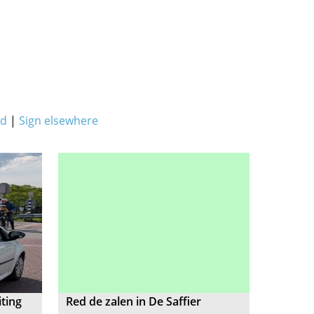
ed
|
Sign elsewhere
iting
Red de zalen in De Saffier