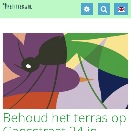
Behoud het terras op
Gansstraat 24 in