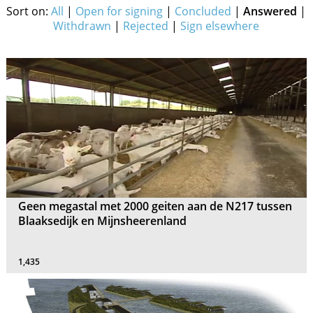
Sort on:
All
|
Open for signing
|
Concluded
|
Answered
|
Withdrawn
|
Rejected
|
Sign elsewhere
Geen megastal met 2000 geiten aan de N217 tussen
Blaaksedijk en Mijnsheerenland
1,435