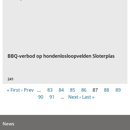
BBQ-verbod op hondenlosloopvelden Sloterplas
241
« First
‹ Prev
…
83
84
85
86
87
88
89
90
91
…
Next ›
Last »
News