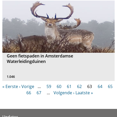
Geen fietspaden in Amsterdamse
Waterleidingduinen
1.046
« Eerste
‹ Vorige
…
59
60
61
62
63
64
65
66
67
…
Volgende ›
Laatste »
Updates