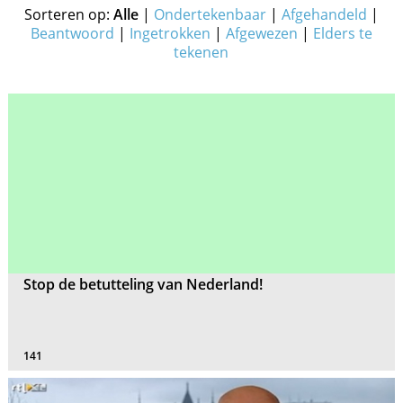
Sorteren op:
Alle
|
Ondertekenbaar
|
Afgehandeld
|
Beantwoord
|
Ingetrokken
|
Afgewezen
|
Elders te
tekenen
Stop de betutteling van Nederland!
141