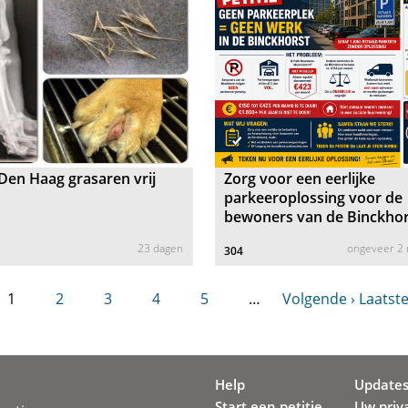
en Haag grasaren vrij
Zorg voor een eerlijke
parkeeroplossing voor de
bewoners van de Binckhor
23 dagen
ongeveer 2
304
1
2
3
4
5
…
Volgende ›
Laatste
Help
Update
Start een petitie
Uw priv