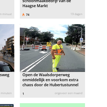
schoonmaakbedrijf van de
Haagse Markt
en minuut
19 dagen
74
isweg
Open de Waalsdorperweg
onmiddellijk en voorkom extra
chaos door de Hubertustunnel
 minuten
ongeveer een maand
1