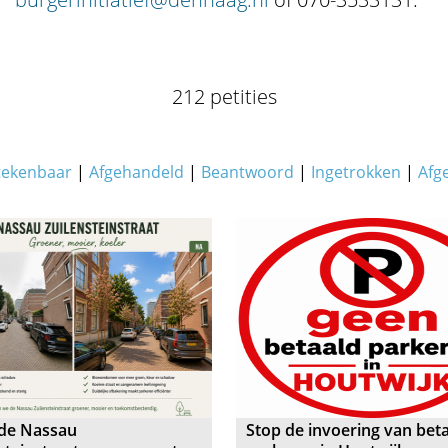
212 petities
tekenbaar
|
Afgehandeld
|
Beantwoord
|
Ingetrokken
|
Afg
de Nassau
Stop de invoering van bet