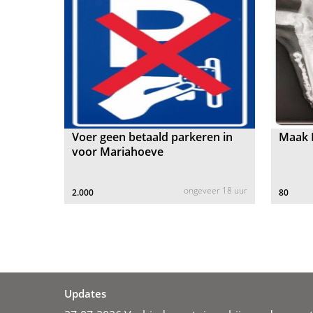
Voer geen betaald parkeren in
Maak D
voor Mariahoeve
ongeveer 18 uur
2.000
80
Updates