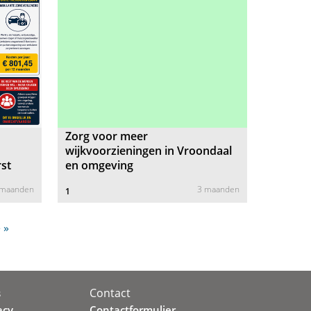
Zorg voor meer
wijkvoorzieningen in Vroondaal
st
en omgeving
 maanden
3 maanden
1
 »
Contact
s
acy
Contactformulier