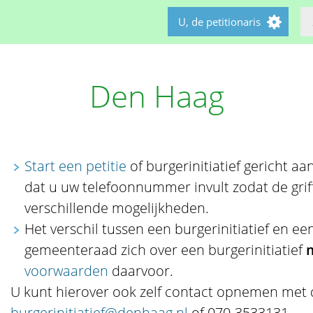
U, de petitionaris
Den Haag
Start een petitie
of burgerinitiatief gericht aa
dat u uw telefoonnummer invult zodat de grif
verschillende mogelijkheden.
Het verschil tussen een burgerinitiatief en een
gemeenteraad zich over een burgerinitiatief
voorwaarden
daarvoor.
U kunt hierover ook zelf contact opnemen met de
burgerinitiatief@denhaag.nl
of 070-3533131.