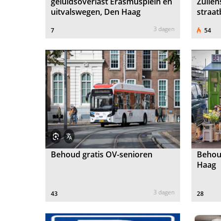
geluidsoverlast Erasmusplein en
Zuilen
uitvalswegen, Den Haag
straa
3 dagen
7
54
Behoud gratis OV-senioren
Behoud
Haag
3 dagen
43
28