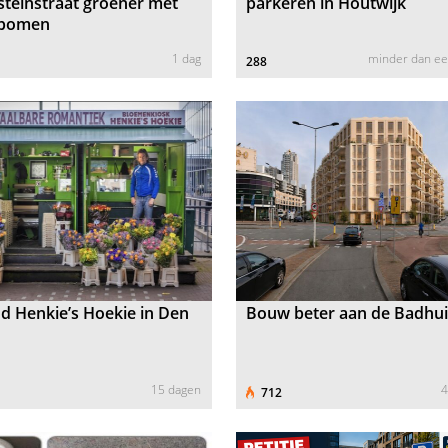
steinstraat groener met
parkeren in Houtwijk
tbomen
1 dag
minder dan e
288
 Henkie’s Hoekie in Den
Bouw beter aan de Badhu
15 dagen
4
712