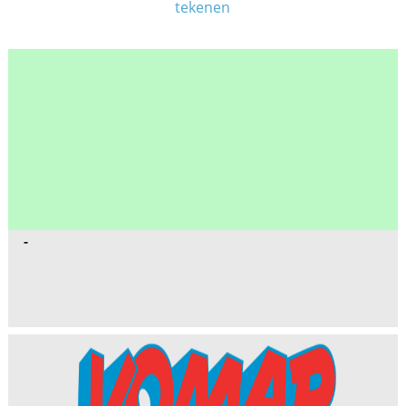
tekenen
-