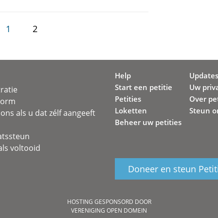
1
2
Help
Update
Start een petitie
Uw priv
ratie
Petities
Over pet
svorm
Loketten
Steun o
ons als u dat zélf aangeeft
Beheer uw petities
atssteun
ls voltooid
Doneer en steun Petit
HOSTING GESPONSORD DOOR
VERENIGING OPEN DOMEIN