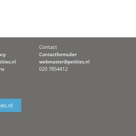
Contact
s
acy
Contactformulier
ities.nl
webmaster@petities.nl
020 7854412
ns
ies.nl