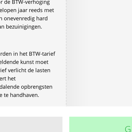
r de BTW-verhoging
gelopen jaar reeds met
n onevenredig hard
an bezuinigingen.
den in het BTW-tarief
eeldende kunst moet
ef verlicht de lasten
ert het
 dalende opbrengsten
ie te handhaven.
G