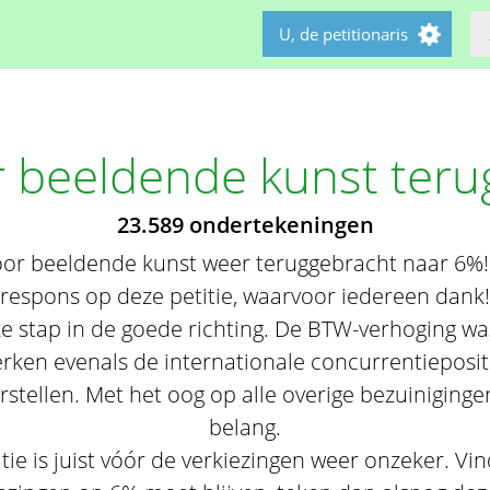
U, de petitionaris
 beeldende kunst teru
23.589 ondertekeningen
oor beeldende kunst weer teruggebracht naar 6%!
respons op deze petitie, waarvoor iedereen dank!
jke stap in de goede richting. De BTW-verhoging wa
ken evenals de internationale concurrentiepositi
rstellen. Met het oog op alle overige bezuinigingen
belang.
atie is juist vóór de verkiezingen weer onzeker. Vi