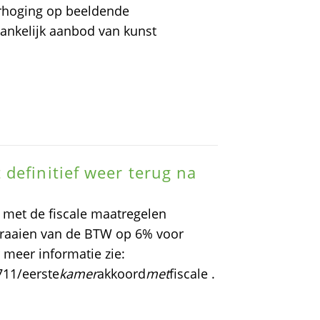
rhoging op beeldende
gankelijk aanbod van kunst
definitief weer terug na
 met de fiscale maatregelen
draaien van de BTW op 6% voor
meer informatie zie:
711/eerste
kamer
akkoord
met
fiscale .