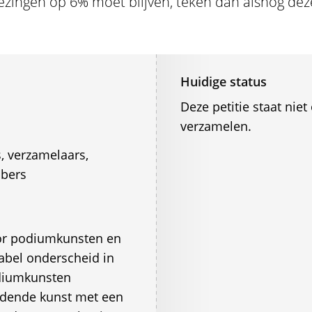
ezingen op 6% moet blijven, teken dan alsnog deze
Huidige status
Deze petitie staat ni
verzamelen.
, verzamelaars,
bbers
or podiumkunsten en
abel onderscheid in
odiumkunsten
ldende kunst met een