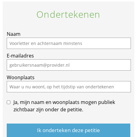
Ondertekenen
If
Naam
you
are
E-mailadres
a
human,
ignore
Woonplaats
this
field
Ja, mijn naam en woonplaats mogen publiek
zichtbaar zijn onder de petitie.