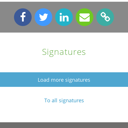
Signatures
Load more signatures
To all signatures