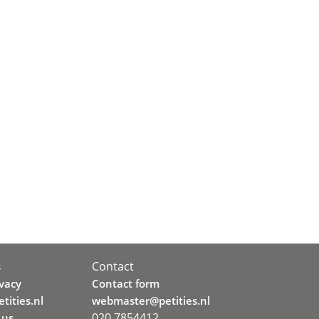
Contact
s
ivacy
Contact form
tities.nl
webmaster@petities.nl
020 7854412
 us