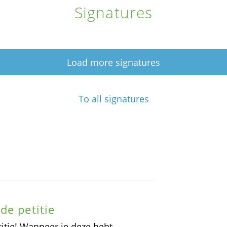
Signatures
Load more signatures
To all signatures
de petitie
itie! Wanneer je deze hebt