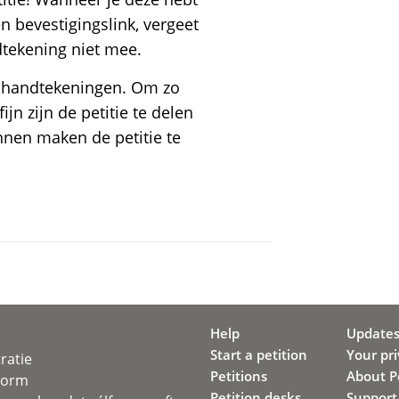
 bevestigingslink, vergeet
ndtekening niet mee.
id handtekeningen. Om zo
jn zijn de petitie te delen
nnen maken de petitie te
Help
Update
Start a petition
Your pr
ratie
Petitions
About Pe
svorm
Petition desks
Support