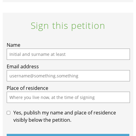
Sign this petition
If
Name
you
are
Email address
a
human,
ignore
Place of residence
this
field
Yes, publish my name and place of residence
visibly below the petition.