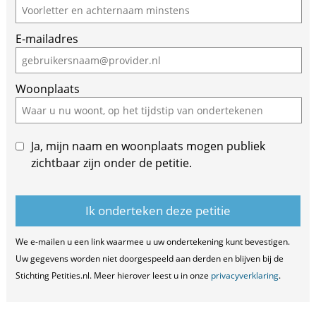
you
are
E-mailadres
a
human,
ignore
Woonplaats
this
field
Ja, mijn naam en woonplaats mogen publiek
zichtbaar zijn onder de petitie.
We e-mailen u een link waarmee u uw ondertekening kunt bevestigen.
Uw gegevens worden niet doorgespeeld aan derden en blijven bij de
Stichting Petities.nl. Meer hierover leest u in onze
privacyverklaring
.