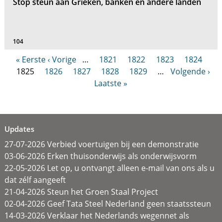
Stop steun aan Grieken, banken en andere landen
104
« Eerste
‹ Vorige
…
1821
1822
1823
1824
1825
1826
1827
1828
1829
…
Volgende ›
Laatste »
Updates
27-07-2026 Verbied voertuigen bij een demonstratie
03-06-2026 Erken thuisonderwijs als onderwijsvorm
22-05-2026 Let op, u ontvangt alleen e-mail van ons als u
dat zélf aangeeft
21-04-2026 Steun het Groen Staal Project
02-04-2026 Geef Tata Steel Nederland geen staatssteun
14-03-2026 Verklaar het Nederlands wegennet als