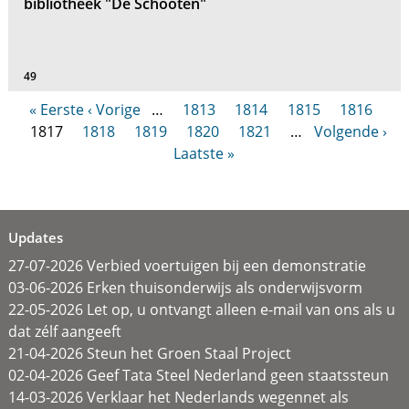
bibliotheek "De Schooten"
49
« Eerste
‹ Vorige
…
1813
1814
1815
1816
1817
1818
1819
1820
1821
…
Volgende ›
Laatste »
Updates
27-07-2026 Verbied voertuigen bij een demonstratie
03-06-2026 Erken thuisonderwijs als onderwijsvorm
22-05-2026 Let op, u ontvangt alleen e-mail van ons als u
dat zélf aangeeft
21-04-2026 Steun het Groen Staal Project
02-04-2026 Geef Tata Steel Nederland geen staatssteun
14-03-2026 Verklaar het Nederlands wegennet als