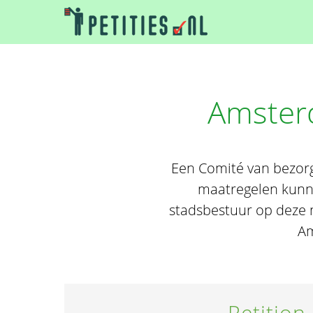
Amsterd
Een Comité van bezor
maatregelen kunne
stadsbestuur op deze m
Am
Petition