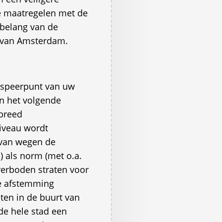
e maatregelen met de
t belang van de
 van Amsterdam.
 speerpunt van uw
an het volgende
sbreed
niveau wordt
 van wegen de
s) als norm (met o.a.
verboden straten voor
ke afstemming
aten in de buurt van
de hele stad een