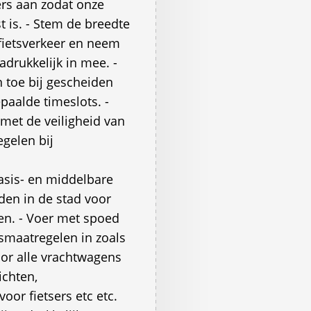
ers aan zodat onze
t is. - Stem de breedte
fietsverkeer en neem
drukkelijk in mee. -
n toe bij gescheiden
paalde timeslots. -
et de veiligheid van
egelen bij
asis- en middelbare
den in de stad voor
en. - Voer met spoed
dsmaatregelen in zoals
oor alle vrachtwagens
ichten,
oor fietsers etc etc.