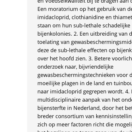
en Voedselkwaliteit bij te dragen aan d
Een moratorium op het gebruik van de
imidacloprid, clothianidine en thiam
staan om hun sub-lethale schadelijke 
bijenkolonies. 2. Een uitbreiding van d
toelating van gewasbeschermingsmid
deze de sub-lethale effecten op bijenk
over het hoofd zien. 3. Betere voorlic
onderzoek naar, bijvriendelijke
gewasbeschermingstechnieken voor de
moeilijke plagen in de land en tuinbo
naar imidacloprid gegrepen wordt. 4.
multidisciplinaire aanpak van het ond
bijensterfte in Nederland, door het b
breder consortium van kennisinstellin
zich op meer factoren richt die mogelij