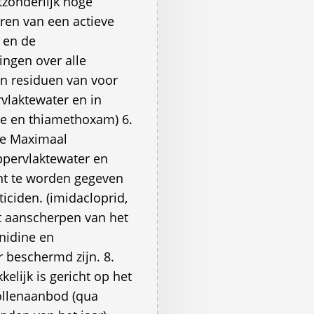
tzonderlijk hoge
eren van een actieve
 en de
ingen over alle
n residuen van voor
rvlaktewater en in
ine en thiamethoxam) 6.
de Maximaal
ppervlaktewater en
ent te worden gegeven
ticiden. (imidacloprid,
t aanscherpen van het
nidine en
 beschermd zijn. 8.
elijk is gericht op het
pollenaanbod (qua