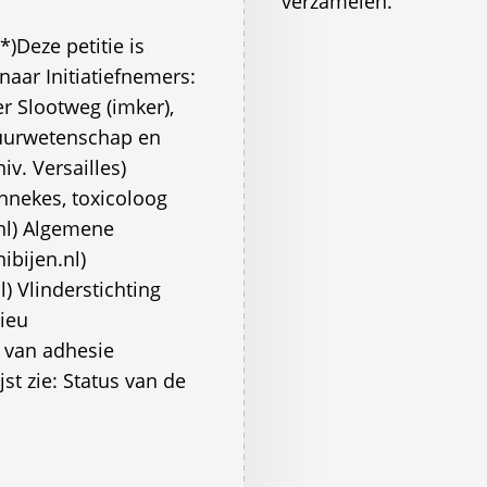
verzamelen.
)Deze petitie is
aar Initiatiefnemers:
r Slootweg (imker),
atuurwetenschap en
iv. Versailles)
ennekes, toxicoloog
nl) Algemene
bijen.nl)
) Vlinderstichting
lieu
t van adhesie
jst zie: Status van de