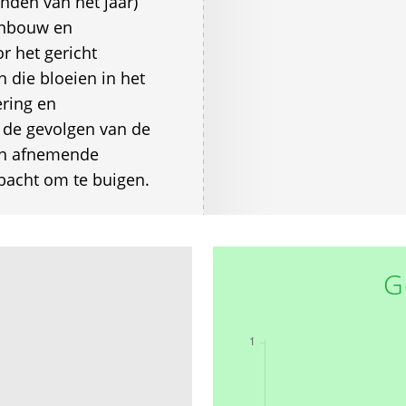
nden van het jaar)
inbouw en
 het gericht
 die bloeien in het
ering en
m de gevolgen van de
 en afnemende
mbacht om te buigen.
G