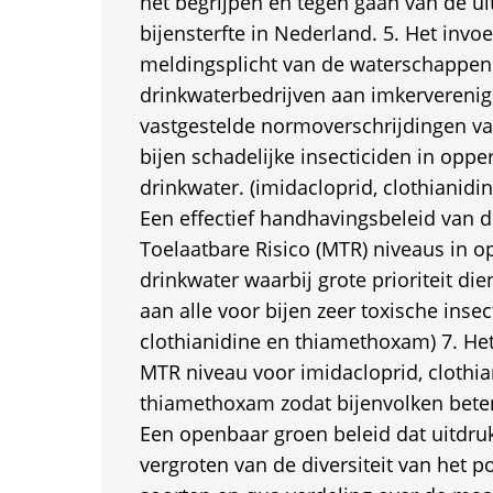
het begrijpen en tegen gaan van de ui
bijensterfte in Nederland. 5. Het invo
meldingsplicht van de waterschappen
drinkwaterbedrijven aan imkerverenig
vastgestelde normoverschrijdingen va
bijen schadelijke insecticiden in oppe
drinkwater. (imidacloprid, clothianid
Een effectief handhavingsbeleid van 
Toelaatbare Risico (MTR) niveaus in o
drinkwater waarbij grote prioriteit di
aan alle voor bijen zeer toxische insec
clothianidine en thiamethoxam) 7. He
MTR niveau voor imidacloprid, clothia
thiamethoxam zodat bijenvolken beter
Een openbaar groen beleid dat uitdrukk
vergroten van de diversiteit van het 