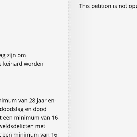
This petition is not op
aag zijn om
ze keihard worden
nimum van 28 jaar en
 doodslag en dood
et een minimum van 16
weldsdelicten met
et een minimum van 16