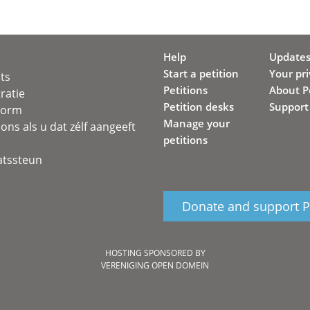
Help
Update
Start a petition
Your pr
ots
Petitions
About Pe
ratie
Petition desks
Support
svorm
Manage your
ons als u dat zélf aangeeft
petitions
atssteun
Donate and support Pe
HOSTING SPONSORED BY
VERENIGING OPEN DOMEIN