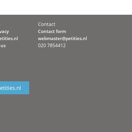
Contact
s
ivacy
Contact form
tities.nl
webmaster@petities.nl
020 7854412
 us
tities.nl