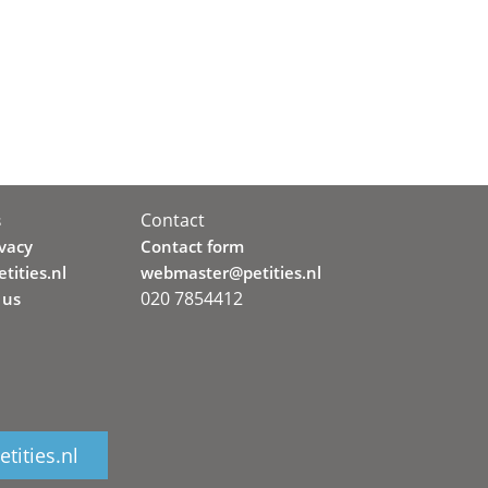
Contact
s
ivacy
Contact form
tities.nl
webmaster@petities.nl
020 7854412
 us
tities.nl