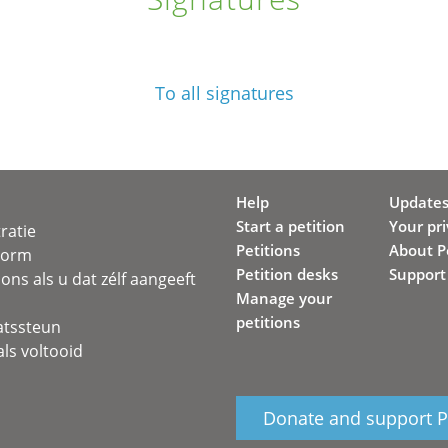
To all signatures
Help
Update
Start a petition
Your pr
ratie
Petitions
About Pe
svorm
Petition desks
Support
ons als u dat zélf aangeeft
Manage your
petitions
atssteun
ls voltooid
Donate and support Pe