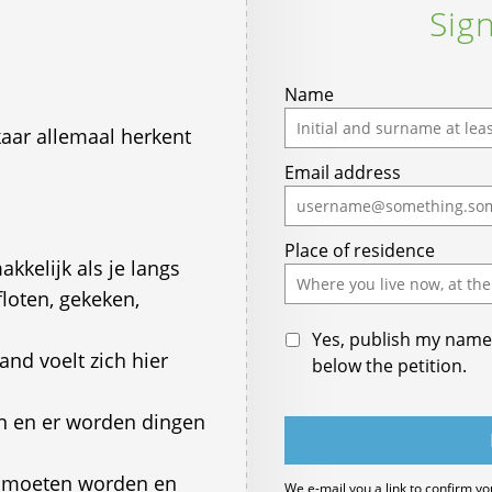
Sign
Name
lkaar allemaal herkent
Email address
Place of residence
akkelijk als je langs
loten, gekeken,
Yes, publish my name 
nd voelt zich hier
below the petition.
en en er worden dingen
d moeten worden en
We e-mail you a link to confirm yo