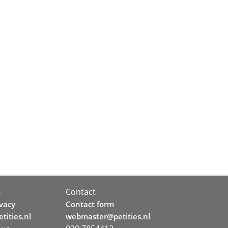
Contact
s
ivacy
Contact form
tities.nl
webmaster@petities.nl