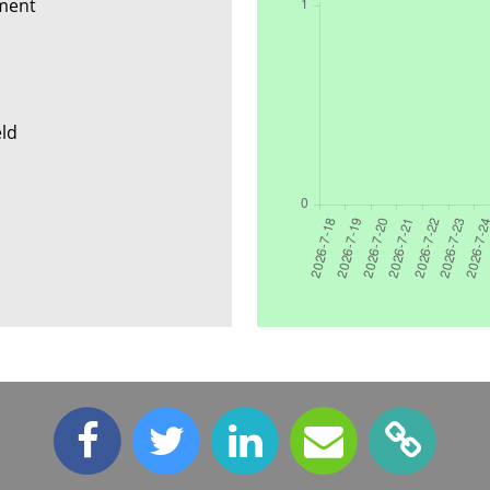
ement
eld