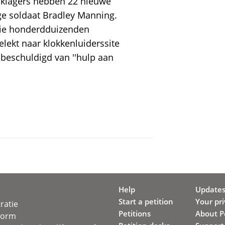
klagers hebben 22 nieuwe
ge soldaat Bradley Manning.
 die honderdduizenden
ekt naar klokkenluiderssite
beschuldigd van ''hulp aan
Help
Update
Start a petition
Your pr
ratie
Petitions
About Pe
svorm