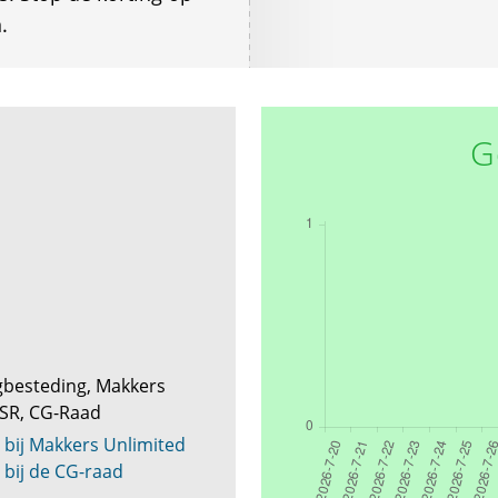
.
G
gbesteding, Makkers
 LSR, CG-Raad
 bij Makkers Unlimited
 bij de CG-raad