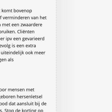
t komt bovenop
of verminderen van het
n met een zwaardere
ruiken. Cliënten
r ipv een gevarieerd
volg is een extra
uiteindelijk ook meer
gen als
voor mensen met
geboren hersenletsel
bod dat aansluit bij de
. Stop de korting op