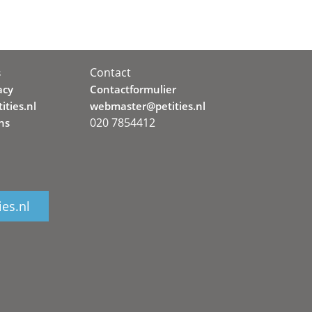
Contact
s
acy
Contactformulier
ities.nl
webmaster@petities.nl
020 7854412
ns
ies.nl