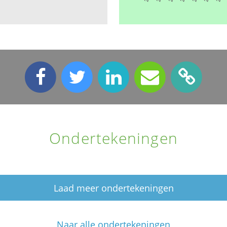
Ondertekeningen
Laad meer ondertekeningen
Naar alle ondertekeningen