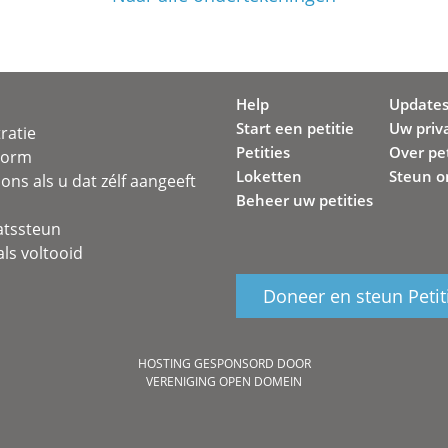
Help
Update
Start een petitie
Uw priv
ratie
Petities
Over pet
svorm
Loketten
Steun o
ons als u dat zélf aangeeft
Beheer uw petities
atssteun
ls voltooid
Doneer en steun Petit
HOSTING GESPONSORD DOOR
VERENIGING OPEN DOMEIN