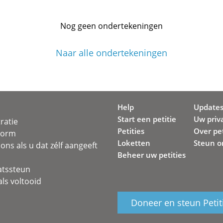
Nog geen ondertekeningen
Naar alle ondertekeningen
Help
Update
Start een petitie
Uw priv
ratie
Petities
Over pet
svorm
Loketten
Steun o
ons als u dat zélf aangeeft
Beheer uw petities
atssteun
ls voltooid
Doneer en steun Petit