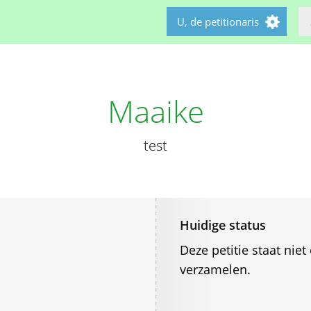
U, de petitionaris
Maaike
test
Huidige status
Deze petitie staat ni
verzamelen.