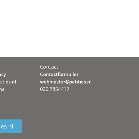
Contact
s
acy
Contactformulier
ities.nl
webmaster@petities.nl
020 7854412
ns
ies.nl