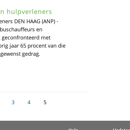
n hulpverleners
leners DEN HAAG (ANP) -
 buschauffeurs en
k geconfronteerd met
rig jaar 65 procent van die
gewenst gedrag.
3
4
5