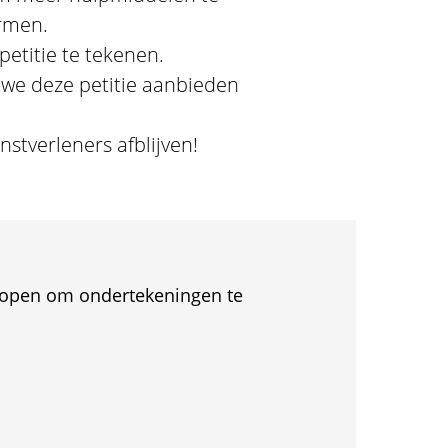
ermen.
etitie te tekenen.
we deze petitie aanbieden
stverleners afblijven!
et open om ondertekeningen te