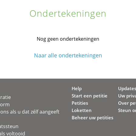
Ondertekeningen
Nog geen ondertekeningen
Naar alle ondertekeningen
Help
Update
Start een petitie
Uw priv
ratie
Petities
Over pet
svorm
Loketten
Steun o
ons als u dat zélf aangeeft
Beheer uw petities
atssteun
ls voltooid