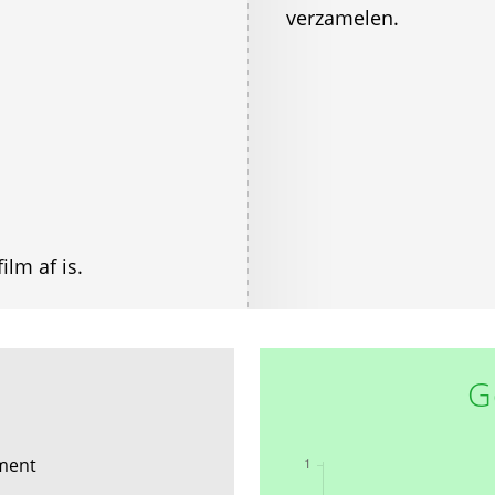
verzamelen.
ilm af is.
G
ement