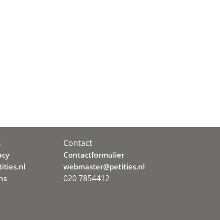
Contact
s
acy
Contactformulier
ities.nl
webmaster@petities.nl
020 7854412
ns