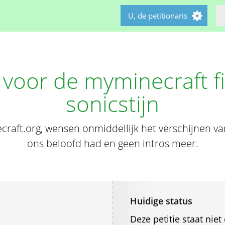
U, de petitionaris
e voor de myminecraft f
sonicstijn
raft.org, wensen onmiddellijk het verschijnen van
ons beloofd had en geen intros meer.
Huidige status
Deze petitie staat ni