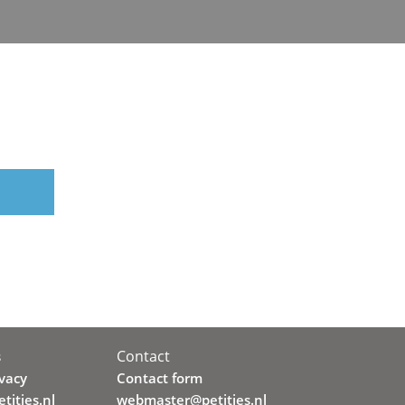
Contact
s
ivacy
Contact form
tities.nl
webmaster@petities.nl