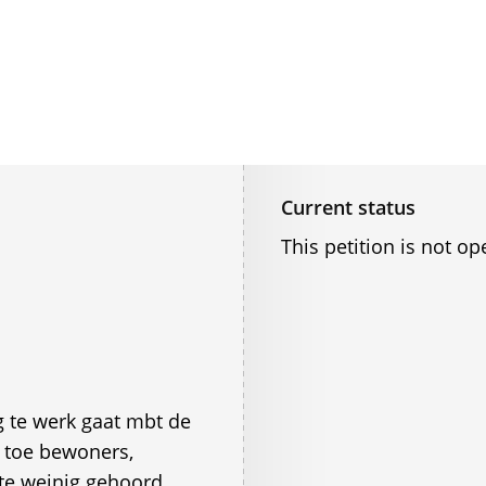
Current status
This petition is not op
 te werk gaat mbt de
 toe bewoners,
te weinig gehoord