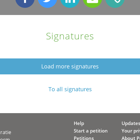
Signatures
Load more signatures
To all signatures
Help
Update
Start a petition
Your pr
ratie
Petitions
About Pe
svorm