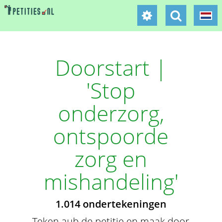
Doorstart |
'Stop
onderzorg,
ontspoorde
zorg en
mishandeling'
1.014 ondertekeningen
Teken aub de petitie en maak door