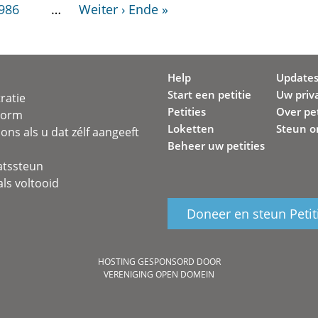
986
…
Weiter ›
Ende »
Help
Update
Start een petitie
Uw priv
ratie
Petities
Over pet
svorm
Loketten
Steun o
ons als u dat zélf aangeeft
Beheer uw petities
atssteun
ls voltooid
Doneer en steun Petit
HOSTING GESPONSORD DOOR
VERENIGING OPEN DOMEIN