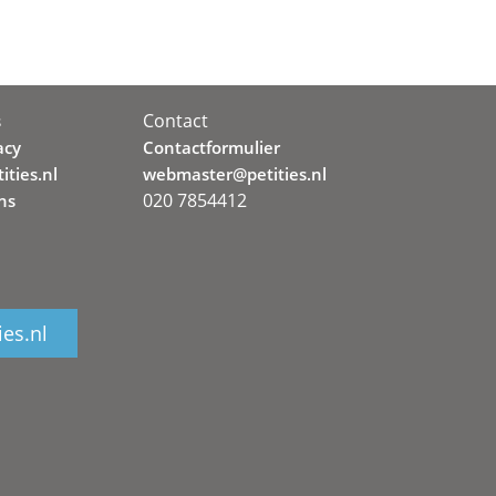
Contact
s
acy
Contactformulier
ities.nl
webmaster@petities.nl
020 7854412
ns
ies.nl