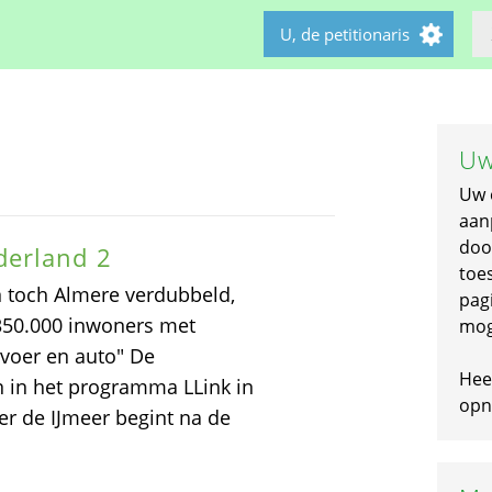
U, de petitionaris
Uw
Uw 
aan
doo
derland 2
toe
 toch Almere verdubbeld,
pagi
 350.000 inwoners met
mog
voer en auto" De
Hee
n in het programma LLink in
opni
er de IJmeer begint na de