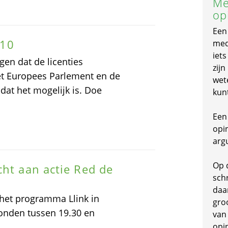
Me
op
Een
010
mede
iet
en dat de licenties
zijn
et Europees Parlement en de
wet
dat het mogelijk is. Doe
kun
Een 
opi
arg
Op 
cht aan actie Red de
schr
daa
 het programma Llink in
gro
onden tussen 19.30 en
van
opi