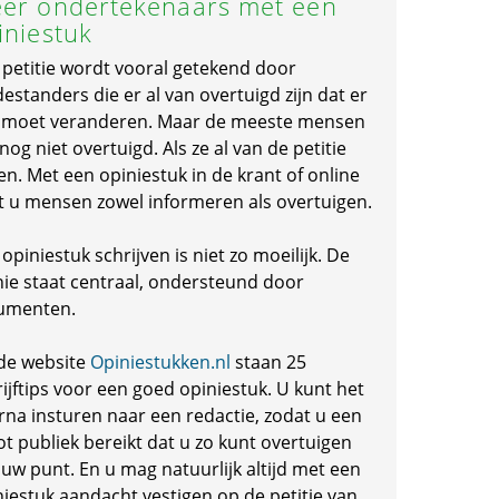
er ondertekenaars met een
iniestuk
 petitie wordt vooral getekend door
standers die er al van overtuigd zijn dat er
s moet veranderen. Maar de meeste mensen
 nog niet overtuigd. Als ze al van de petitie
en. Met een opiniestuk in de krant of online
t u mensen zowel informeren als overtuigen.
opiniestuk schrijven is niet zo moeilijk. De
nie staat centraal, ondersteund door
umenten.
de website
Opiniestukken.nl
staan 25
ijftips voor een goed opiniestuk. U kunt het
rna insturen naar een redactie, zodat u een
ot publiek bereikt dat u zo kunt overtuigen
 uw punt. En u mag natuurlijk altijd met een
niestuk aandacht vestigen op de petitie van