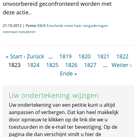
onvoorbereid geconfronteerd worden met
deze actie..
21.10.2012 | Petitie
B&W Enschede moet haar vergaderingen
voortaan notuleren
« Start
‹ Zurück
…
1819
1820
1821
1822
1823
1824
1825
1826
1827
…
Weiter ›
Ende »
Uw ondertekening wijzigen
Uw ondertekening van een petitie kunt u altijd
aanpassen of verbergen. Dat kan heel makkelijk
door opnieuw te klikken op de link die we u
toestuurden in de e-mail ter bevestiging. Op de
pagina die dan verschijnt vindt u hier de