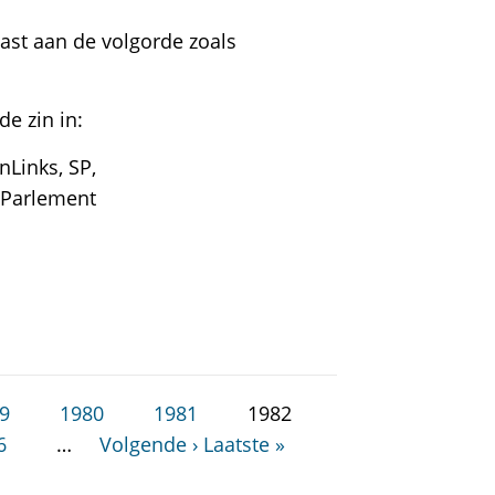
ast aan de volgorde zoals
e zin in:
nLinks, SP,
 Parlement
9
1980
1981
1982
6
…
Volgende ›
Laatste »