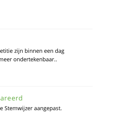
titie zijn binnen een dag
t meer ondertekenbaar..
pareerd
 de Stemwijzer aangepast.