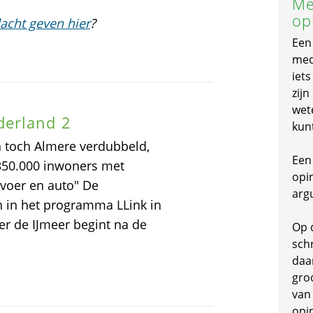
Me
op
acht geven hier
?
Een
mede
iet
zijn
wet
derland 2
kun
 toch Almere verdubbeld,
Een 
 350.000 inwoners met
opi
voer en auto" De
arg
n in het programma LLink in
er de IJmeer begint na de
Op 
schr
daa
gro
van
opi