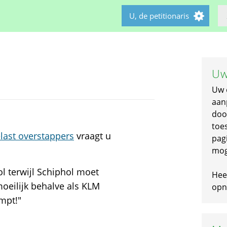
U, de petitionaris
Uw
Uw 
aan
doo
toe
last overstappers
vraagt u
pagi
mog
l terwijl Schiphol moet
Hee
oeilijk behalve als KLM
opni
mpt!"