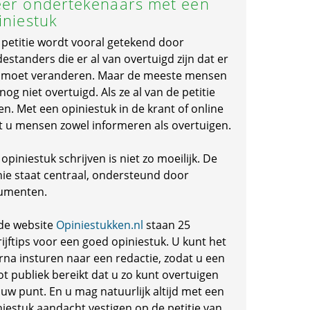
er ondertekenaars met een
iniestuk
 petitie wordt vooral getekend door
standers die er al van overtuigd zijn dat er
s moet veranderen. Maar de meeste mensen
 nog niet overtuigd. Als ze al van de petitie
en. Met een opiniestuk in de krant of online
t u mensen zowel informeren als overtuigen.
opiniestuk schrijven is niet zo moeilijk. De
nie staat centraal, ondersteund door
umenten.
de website
Opiniestukken.nl
staan 25
ijftips voor een goed opiniestuk. U kunt het
rna insturen naar een redactie, zodat u een
ot publiek bereikt dat u zo kunt overtuigen
 uw punt. En u mag natuurlijk altijd met een
niestuk aandacht vestigen op de petitie van