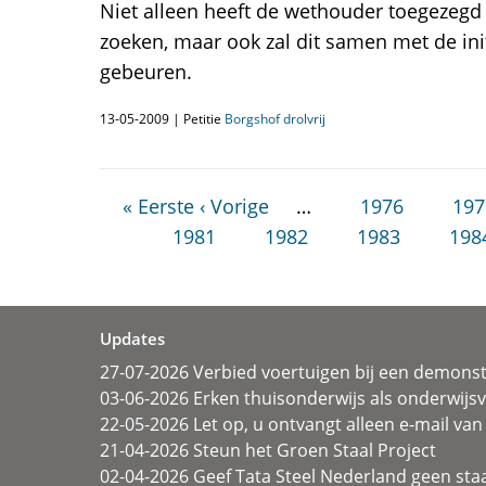
Niet alleen heeft de wethouder toegezegd
zoeken, maar ook zal dit samen met de init
gebeuren.
13-05-2009 | Petitie
Borgshof drolvrij
« Eerste
‹ Vorige
…
1976
197
1981
1982
1983
198
Updates
27-07-2026 Verbied voertuigen bij een demonst
03-06-2026 Erken thuisonderwijs als onderwij
22-05-2026 Let op, u ontvangt alleen e-mail van 
21-04-2026 Steun het Groen Staal Project
02-04-2026 Geef Tata Steel Nederland geen sta