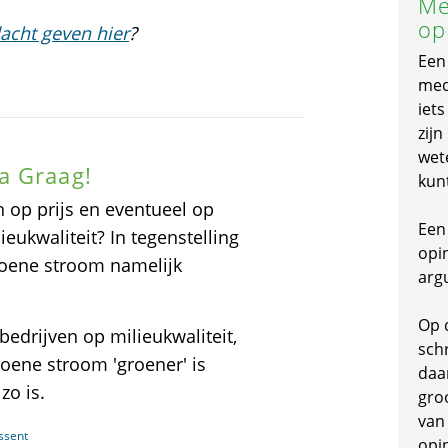
Me
op
acht geven hier
?
Een
mede
iet
zijn
wet
a Graag!
kun
 op prijs en eventueel op
Een 
eukwaliteit? In tegenstelling
opi
roene stroom namelijk
arg
Op 
edrijven op milieukwaliteit,
schr
roene stroom 'groener' is
daa
zo is.
gro
van
ssent
opi