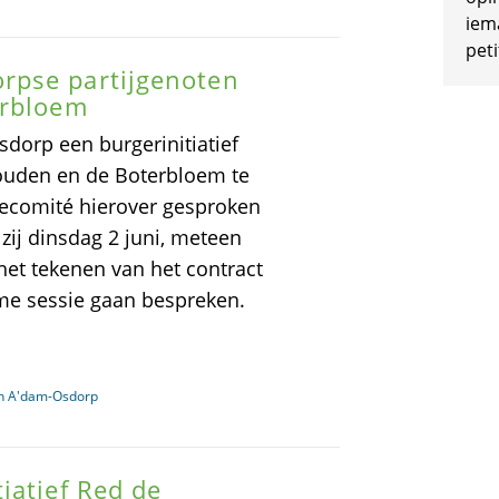
iem
peti
rpse partijgenoten
erbloem
dorp een burgerinitiatief
houden en de Boterbloem te
iecomité hierover gesproken
 zij dinsdag 2 juni, meteen
 het tekenen van het contract
me sessie gaan bespreken.
in A'dam-Osdorp
iatief Red de