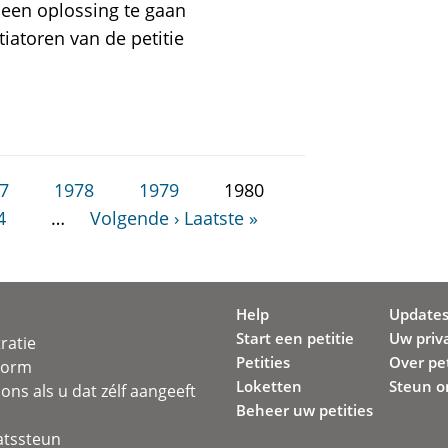
 een oplossing te gaan
iatoren van de petitie
7
1978
1979
1980
4
…
Volgende ›
Laatste »
Help
Update
Start een petitie
Uw priv
ratie
Petities
Over pet
svorm
Loketten
Steun o
ons als u dat zélf aangeeft
Beheer uw petities
atssteun