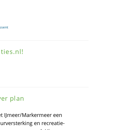
ssent
ties.nl!
ver plan
et IJmeer/Markermeer een
urversterking en recreatie-