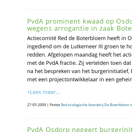
PvdA prominent kwaad op Osdo
wegens arrogantie in zaak Bot
Actiecomité Red de Boterbloem heeft in Os
ingediend om de Lutkemeer III groen te 
redden. Afgelopen maandag heeft het act
met de PvdA fractie. Zij vertelden toen dat
na het bespreken van het burgerinitiatief,
met een projectontwikkelaar in een gehei
+Lees meer...
27-05-2009 | Petitie
Red ecologische boerderij De Boterbloem 
PvdA Osdorp negeert burgerinit