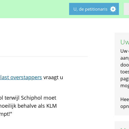
U, de petitionaris
Uw
Uw 
aan
doo
toe
last overstappers
vraagt u
pagi
mog
l terwijl Schiphol moet
Hee
oeilijk behalve als KLM
opni
mpt!"