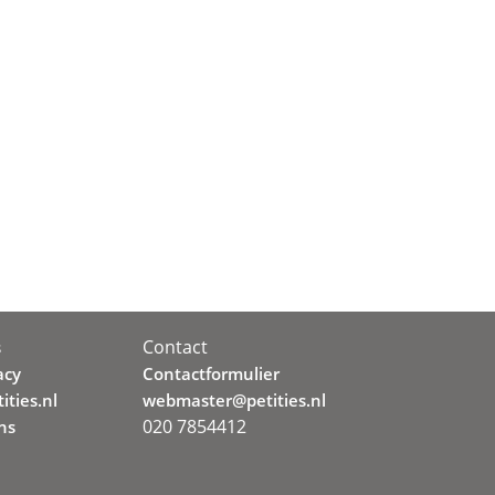
Contact
s
acy
Contactformulier
ities.nl
webmaster@petities.nl
020 7854412
ns