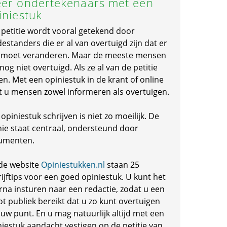
er ondertekenaars met een
iniestuk
 petitie wordt vooral getekend door
standers die er al van overtuigd zijn dat er
s moet veranderen. Maar de meeste mensen
 nog niet overtuigd. Als ze al van de petitie
en. Met een opiniestuk in de krant of online
t u mensen zowel informeren als overtuigen.
opiniestuk schrijven is niet zo moeilijk. De
nie staat centraal, ondersteund door
umenten.
de website
Opiniestukken.nl
staan 25
ijftips voor een goed opiniestuk. U kunt het
rna insturen naar een redactie, zodat u een
ot publiek bereikt dat u zo kunt overtuigen
 uw punt. En u mag natuurlijk altijd met een
niestuk aandacht vestigen op de petitie van