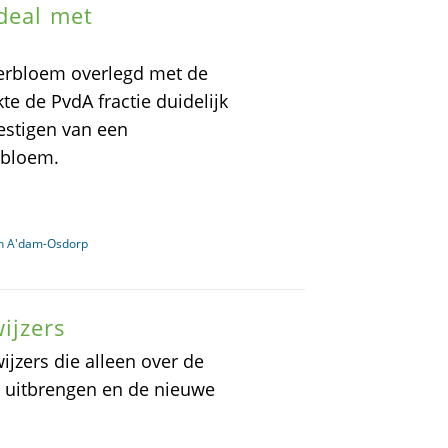
deal met
terbloem overlegd met de
te de PvdA fractie duidelijk
vestigen van een
rbloem.
in A'dam-Osdorp
ijzers
jzers die alleen over de
s uitbrengen en de nieuwe