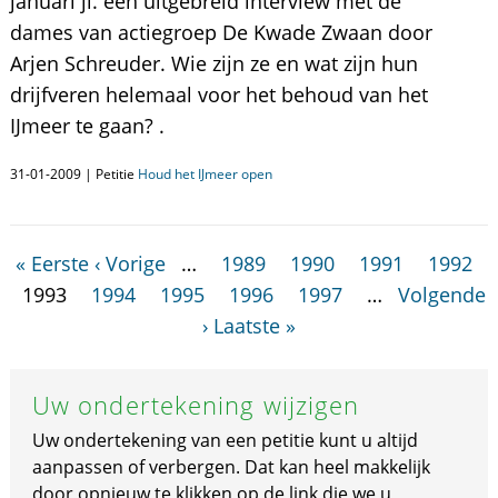
januari jl. een uitgebreid interview met de
dames van actiegroep De Kwade Zwaan door
Arjen Schreuder. Wie zijn ze en wat zijn hun
drijfveren helemaal voor het behoud van het
IJmeer te gaan? .
31-01-2009 | Petitie
Houd het IJmeer open
« Eerste
‹ Vorige
…
1989
1990
1991
1992
1993
1994
1995
1996
1997
…
Volgende
›
Laatste »
Uw ondertekening wijzigen
Uw ondertekening van een petitie kunt u altijd
aanpassen of verbergen. Dat kan heel makkelijk
door opnieuw te klikken op de link die we u