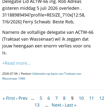
Delegatie Lid ACTW-66 ing. Rob Adreas
gisteren middag 5 juli 2026 overleden .
31188989494?profile=RESIZE_710x[12:58,
7/6/2026] Ferry Schwab: Beste Rob,
Namens de voltallige delegatie van ACTW-66
(Traktaat van Wassenaar) wil ik zeggen dat
jouw heengaan een enorm verlies voor ons
is.
+Read more...
2026-07-06 | Petition
Uitbetalen op basis van Traktaat van
Wassenaar 1966
« First
‹ Prev
…
5
6
7
8
9
10
11
12
13
…
Next ›
Last »