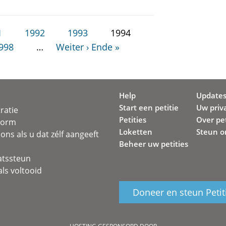
1
1992
1993
1994
998
…
Weiter ›
Ende »
Help
Update
Start een petitie
Uw priv
ratie
Petities
Over pet
svorm
Loketten
Steun o
ons als u dat zélf aangeeft
Beheer uw petities
atssteun
ls voltooid
Doneer en steun Petit