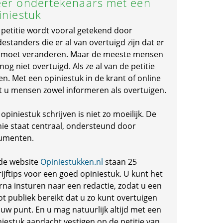
er ondertekenaars met een
iniestuk
 petitie wordt vooral getekend door
standers die er al van overtuigd zijn dat er
s moet veranderen. Maar de meeste mensen
 nog niet overtuigd. Als ze al van de petitie
en. Met een opiniestuk in de krant of online
t u mensen zowel informeren als overtuigen.
opiniestuk schrijven is niet zo moeilijk. De
nie staat centraal, ondersteund door
umenten.
de website
Opiniestukken.nl
staan 25
ijftips voor een goed opiniestuk. U kunt het
rna insturen naar een redactie, zodat u een
ot publiek bereikt dat u zo kunt overtuigen
 uw punt. En u mag natuurlijk altijd met een
niestuk aandacht vestigen op de petitie van