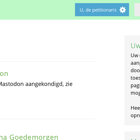
U, de petitionaris
Uw
Uw 
aan
doo
don
toe
 Mastodon aangekondigd, zie
pagi
mog
Hee
opni
mma Goedemorgen