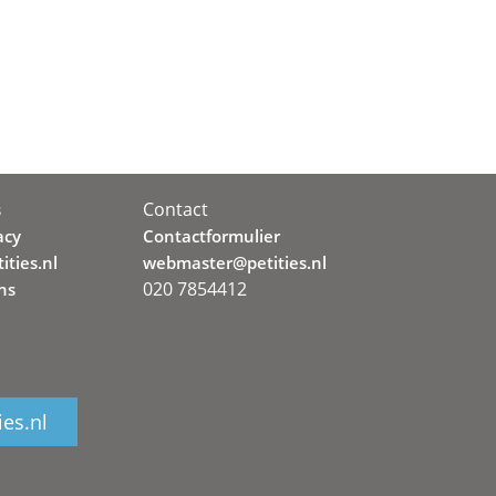
Contact
s
acy
Contactformulier
ities.nl
webmaster@petities.nl
020 7854412
ns
ies.nl