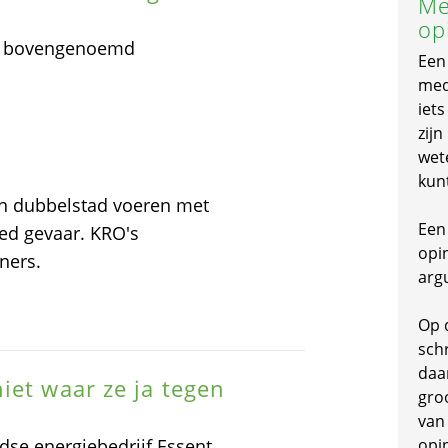
Me
op
in bovengenoemd
Een
mede
iet
zijn
wet
kun
en dubbelstad voeren met
Een 
ed gevaar. KRO's
opi
ners.
arg
Op 
schr
daa
iet waar ze ja tegen
gro
van
dse energiebedrijf Essent
opi