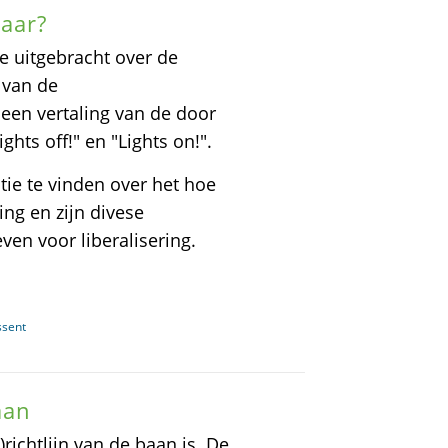
aar?
 uitgebracht over de
g van de
s een vertaling van de door
hts off!" en "Lights on!".
tie te vinden over het hoe
ing en zijn divese
ven voor liberalisering.
ssent
aan
richtlijn van de baan is. De