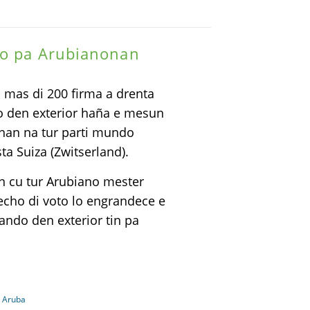
to pa Arubianonan
n mas di 200 firma a drenta
 den exterior haña e mesun
onan na tur parti mundo
a Suiza (Zwitserland).
n cu tur Arubiano mester
echo di voto lo engrandece e
ando den exterior tin pa
n Aruba