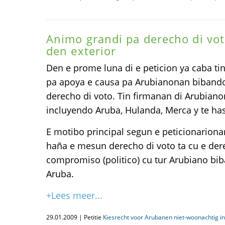
Animo grandi pa derecho di vo
den exterior
Den e prome luna di e peticion ya caba ti
pa apoya e causa pa Arubianonan bibando
derecho di voto. Tin firmanan di Arubian
incluyendo Aruba, Hulanda, Merca y te hast
E motibo principal segun e peticionariona
haña e mesun derecho di voto ta cu e der
compromiso (politico) cu tur Arubiano bib
Aruba.
+Lees meer...
29.01.2009 | Petitie
Kiesrecht voor Arubanen niet-woonachtig i