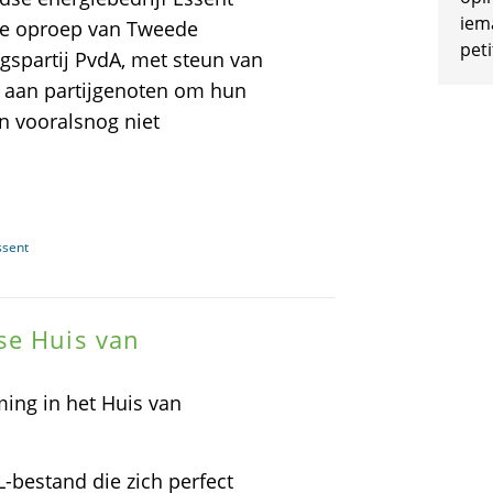
iem
 De oproep van Tweede
peti
spartij PvdA, met steun van
s, aan partijgenoten om hun
n vooralsnog niet
ssent
se Huis van
ming in het Huis van
L-bestand die zich perfect