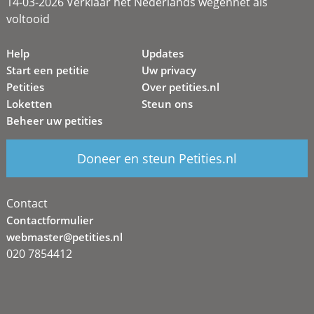
14-03-2026 Verklaar het Nederlands wegennet als
voltooid
Help
Updates
Start een petitie
Uw privacy
Petities
Over petities.nl
Loketten
Steun ons
Beheer uw petities
Doneer en steun Petities.nl
Contact
Contactformulier
webmaster@petities.nl
020 7854412