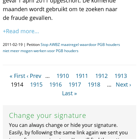
geval 1 april 2011 opgeschort. De komende
maanden wordt gebruikt om te zoeken naar
de fraude gevallen.
+Read more...
2011-02-19 | Petition
Stop AWBZ maatregel waardoor PGB houders
niet meer mogen werken voor PGB houders
« First
‹ Prev
…
1910
1911
1912
1913
1914
1915
1916
1917
1918
…
Next ›
Last »
Change your signature
You can always change or hide your signature.
Easily, by following the same link again we sent you