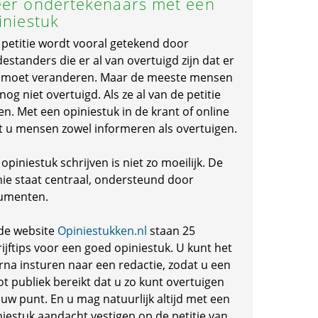
er ondertekenaars met een
iniestuk
 petitie wordt vooral getekend door
standers die er al van overtuigd zijn dat er
s moet veranderen. Maar de meeste mensen
 nog niet overtuigd. Als ze al van de petitie
en. Met een opiniestuk in de krant of online
t u mensen zowel informeren als overtuigen.
opiniestuk schrijven is niet zo moeilijk. De
nie staat centraal, ondersteund door
umenten.
de website
Opiniestukken.nl
staan 25
ijftips voor een goed opiniestuk. U kunt het
rna insturen naar een redactie, zodat u een
ot publiek bereikt dat u zo kunt overtuigen
 uw punt. En u mag natuurlijk altijd met een
niestuk aandacht vestigen op de petitie van