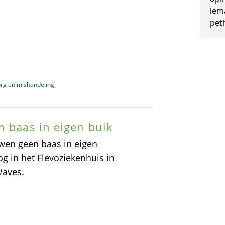
iem
peti
org en mishandeling'
n baas in eigen buik
uwen geen baas in eigen
g in het Flevoziekenhuis in
Waves.