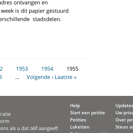
sadres ontvangen en
 week is dit papier gestuurd
erschillende stadsdelen.
2
1953
1954
1955
9
…
Volgende ›
Laatste »
Help
Update
Start een petitie
Uw priv
ratie
Petities
Over pet
svorm
Loketten
Steun o
ons als u dat zélf aangeeft