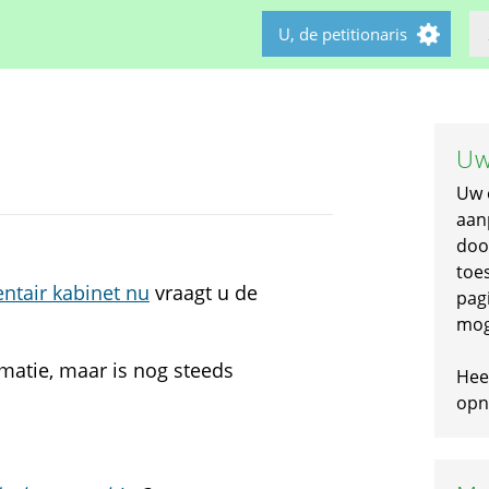
U, de petitionaris
Uw
Uw 
aan
doo
toe
ntair kabinet nu
vraagt u de
pagi
mog
rmatie, maar is nog steeds
Hee
opni