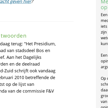
Me
acht geven hier
?
op
Een
mede
iet
zijn
ntwoorden
wet
ndaag terug: "Het Presidium,
kun
lraad van stadsdeel Bos en
Een 
f. Aan het Dagelijks
opi
rden en de deelraad
arg
ud-Zuid schrijft ook vandaag
ebruari 2010 betreffende de
Op 
st op de lijst van
schr
daa
enda van de commissie F&V
gro
van
opi