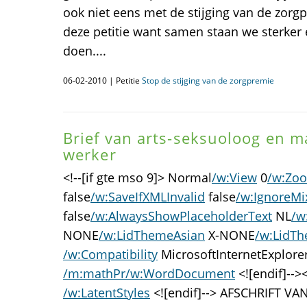
ook niet eens met de stijging van de zorg
deze petitie want samen staan we sterker 
doen....
06-02-2010 | Petitie
Stop de stijging van de zorgpremie
Brief van arts-seksuoloog en m
werker
<!--[if gte mso 9]> Normal
/w:View
0
/w:Zo
false
/w:SaveIfXMLInvalid
false
/w:IgnoreMi
false
/w:AlwaysShowPlaceholderText
NL
/w
NONE
/w:LidThemeAsian
X-NONE
/w:LidT
/w:Compatibility
MicrosoftInternetExplore
/m:mathPr
/w:WordDocument
<![endif]--><
/w:LatentStyles
<![endif]--> AFSCHRIFT VAN