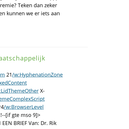
premie? Teken dan zeker
en kunnen we er iets aan
aatschappelijk
om
21
/w:HyphenationZone
xedContent
:LidThemeOther
X-
hemeComplexScript
r4
/w:BrowserLevel
!--[if gte mso 9]>
 EEN BRIEF Van: Dr. Rik