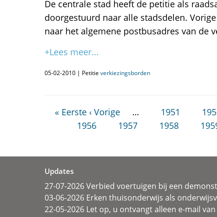
De centrale stad heeft de petitie als raad
doorgestuurd naar alle stadsdelen. Vorige
naar het algemene postbusadres van de v
+Lees meer...
05-02-2010 | Petitie
verkiezingsborden
« Eerste
‹ Vorige
…
1951
195
1956
1957
1958
195
Updates
27-07-2026 Verbied voertuigen bij een demonst
03-06-2026 Erken thuisonderwijs als onderwij
22-05-2026 Let op, u ontvangt alleen e-mail van 