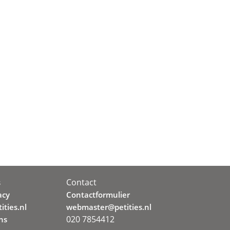
Contact
s
acy
Contactformulier
ities.nl
webmaster@petities.nl
020 7854412
ns