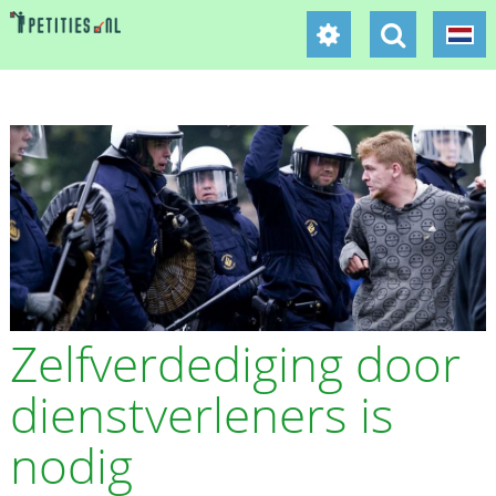
Zelfverdediging door
dienstverleners is
nodig