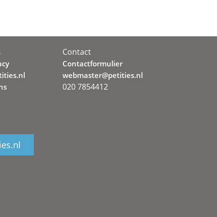
Contact
s
acy
Contactformulier
ities.nl
webmaster@petities.nl
020 7854412
ns
ies.nl