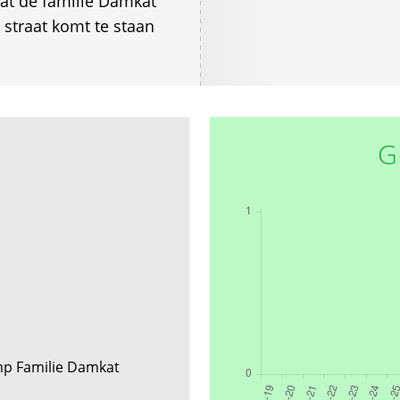
at de familie Damkat
 straat komt te staan
G
 Familie Damkat