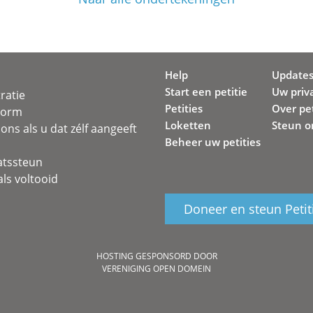
Help
Update
Start een petitie
Uw priv
ratie
Petities
Over pet
svorm
Loketten
Steun o
ons als u dat zélf aangeeft
Beheer uw petities
atssteun
ls voltooid
Doneer en steun Petit
HOSTING GESPONSORD DOOR
VERENIGING OPEN DOMEIN