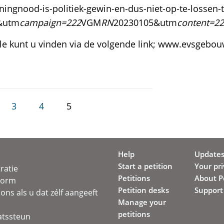
ngnood-is-politiek-gewin-en-dus-niet-op-te-lossen-
&utm
campaign=222
VGM
RN
20230105&utm
content=2
ele kunt u vinden via de volgende link; www.evsgebou
3
4
5
Help
Update
Start a petition
Your pr
ratie
Petitions
About Pe
svorm
Petition desks
Support
ons als u dat zélf aangeeft
Manage your
petitions
atssteun