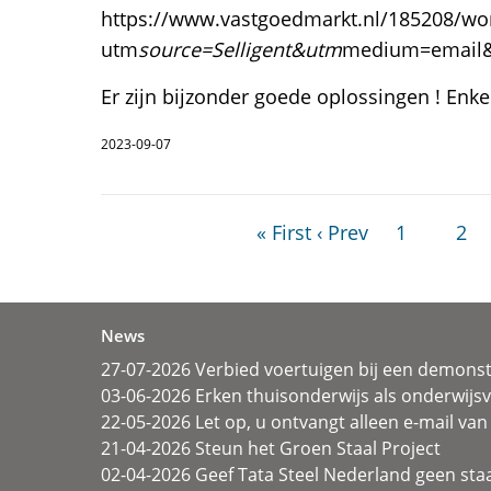
https://www.vastgoedmarkt.nl/185208/woni
utm
source=Selligent&utm
medium=email
Er zijn bijzonder goede oplossingen ! Enk
2023-09-07
« First
‹ Prev
1
2
News
27-07-2026 Verbied voertuigen bij een demonst
03-06-2026 Erken thuisonderwijs als onderwij
22-05-2026 Let op, u ontvangt alleen e-mail van 
21-04-2026 Steun het Groen Staal Project
02-04-2026 Geef Tata Steel Nederland geen sta