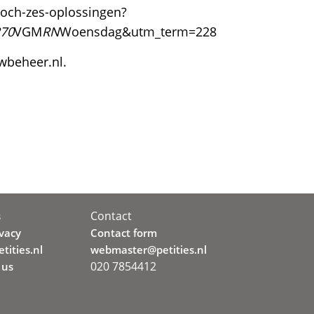
toch-zes-oplossingen?
270
VGM
RN
Woensdag&utm_term=228
wbeheer.nl.
Contact
s
ivacy
Contact form
tities.nl
webmaster@petities.nl
020 7854412
 us