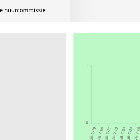
,
de huurcommissie