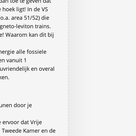
dan toe te geven dat
hoek ligt! In de VS
o.a. area 51/52) die
eto-leviton trains.
e! Waarom kan dit bij
ergie alle fossiele
en vanuit 1
uvriendelijk en overal
ken.
eunen door je
ervoor dat Vrije
e Tweede Kamer en de