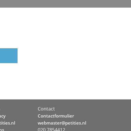
Contact
s
acy
Contactformulier
ities.nl
webmaster@petities.nl
020 7854412
ns