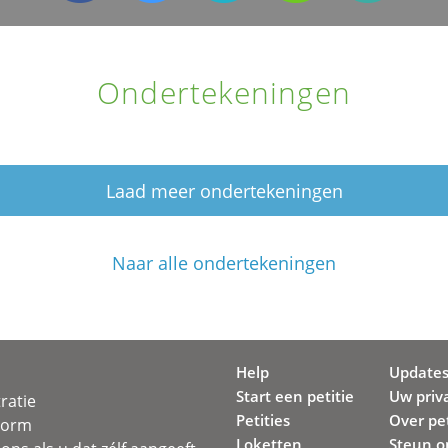
Ondertekeningen
Laad meer ondertekeningen
Naar alle ondertekeningen
Help
Update
Start een petitie
Uw priv
ratie
Petities
Over pet
svorm
Loketten
Steun o