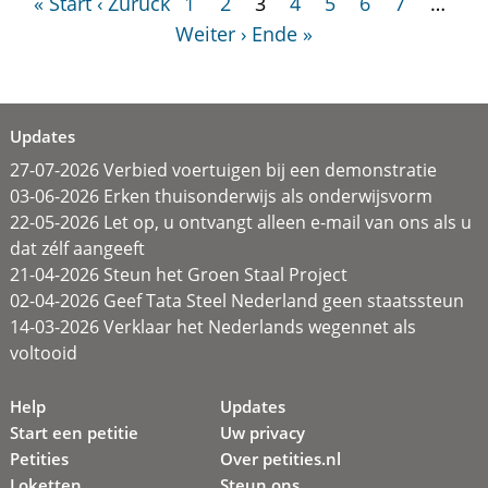
« Start
‹ Zurück
1
2
3
4
5
6
7
…
Weiter ›
Ende »
Updates
27-07-2026 Verbied voertuigen bij een demonstratie
03-06-2026 Erken thuisonderwijs als onderwijsvorm
22-05-2026 Let op, u ontvangt alleen e-mail van ons als u
dat zélf aangeeft
21-04-2026 Steun het Groen Staal Project
02-04-2026 Geef Tata Steel Nederland geen staatssteun
14-03-2026 Verklaar het Nederlands wegennet als
voltooid
Help
Updates
Start een petitie
Uw privacy
Petities
Over petities.nl
Loketten
Steun ons