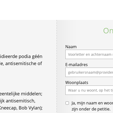
On
Naam
sidieerde podia géén
, antisemitische of
E-mailadres
Woonplaats
eentelijke middelen;
ijk antisemitisch,
Ja, mijn naam en woo
Kneecap, Bob Vylan);
zijn onder de petitie.