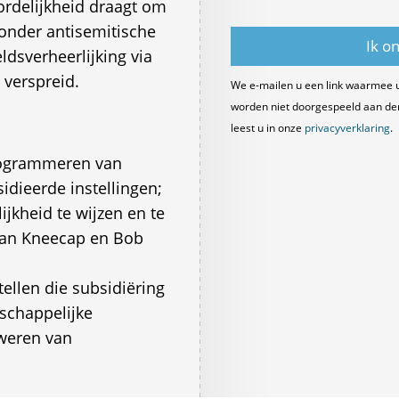
delijkheid draagt om
nder antisemitische
dsverheerlijking via
 verspreid.
We e-mailen u een link waarmee 
worden niet doorgespeeld aan derde
leest u in onze
privacyverklaring
.
programmeren van
idieerde instellingen;
jkheid te wijzen en te
van Kneecap en Bob
tellen die subsidiëring
schappelijke
 weren van