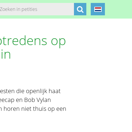
ptredens op
in
sten die openlijk haat
neecap en Bob Vylan
 horen niet thuis op een