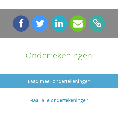
Ondertekeningen
Laad meer ondertekeningen
Naar alle ondertekeningen