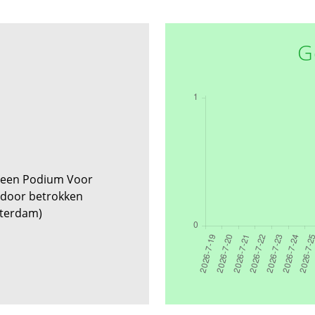
G
 Geen Podium Voor
 door betrokken
sterdam)