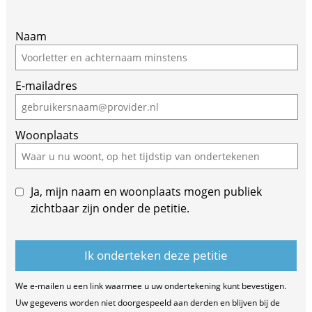
If
Naam
you
are
E-mailadres
a
human,
ignore
Woonplaats
this
field
Ja, mijn naam en woonplaats mogen publiek
zichtbaar zijn onder de petitie.
We e-mailen u een link waarmee u uw ondertekening kunt bevestigen.
Uw gegevens worden niet doorgespeeld aan derden en blijven bij de