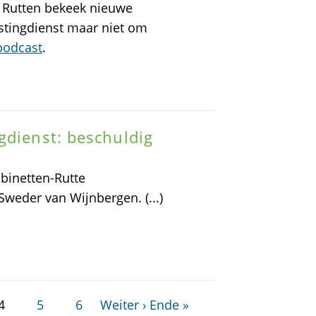
k Rutten bekeek nieuwe
astingdienst maar niet om
 podcast
.
gdienst: beschuldig
binetten-Rutte
Sweder van Wijnbergen. (...)
4
5
6
Weiter ›
Ende »