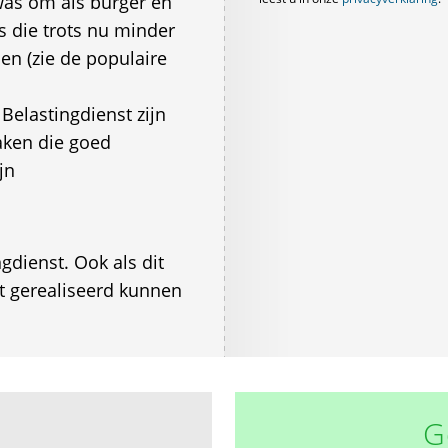
 was om als burger en
s die trots nu minder
n (zie de populaire
elastingdienst zijn
zaken die goed
jn
gdienst. Ook als dit
t gerealiseerd kunnen
G