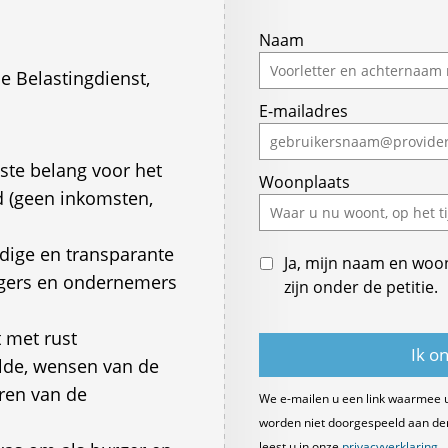
If
Naam
you
e Belastingdienst,
are
E-mailadres
a
human,
ignore
tste belang voor het
Woonplaats
this
d (geen inkomsten,
field
dige en transparante
Ja, mijn naam en woo
urgers en ondernemers
zijn onder de petitie.
t met rust
elde, wensen van de
ren van de
We e-mailen u een link waarmee 
worden niet doorgespeeld aan derde
leest u in onze
privacyverklaring
.