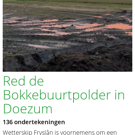
Red de
Bokkebuurtpolder in
Doezum
136 ondertekeningen
Wetterskip Fryslân is voornemens om een