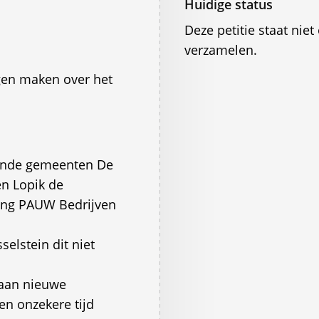
Huidige status
Deze petitie staat ni
verzamelen.
rgen maken over het
ende gemeenten De
n Lopik de
ing PAUW Bedrijven
selstein dit niet
 aan nieuwe
en onzekere tijd