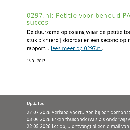
0297.nl: Petitie voor behoud P
succes
De duurzame oplossing waar de petitie to
stuk dichterbij doordat er een second opi
rapport...
lees meer op 0297.nl
.
16-01-2017
Updates
27-07-2026 Verbied voertuigen bij een demonst
03-06-2026 Erken thuisonderwijs als onderwij
22-05-2026 Let op, u ontvangt alleen e-mail van 