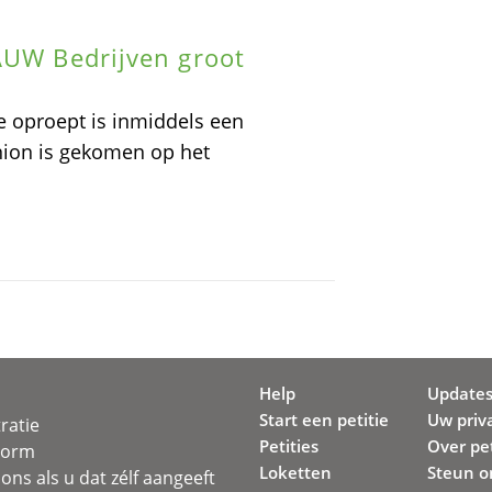
AUW Bedrijven groot
e oproept is inmiddels een
nion is gekomen op het
Help
Update
Start een petitie
Uw priv
ratie
Petities
Over pet
svorm
Loketten
Steun o
ons als u dat zélf aangeeft